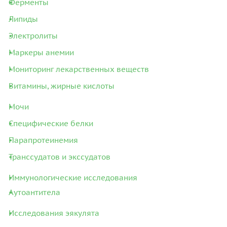
Ферменты
Липиды
Электролиты
Маркеры анемии
Мониторинг лекарственных веществ
Витамины, жирные кислоты
Мочи
Специфические белки
Парапротеинемия
Транссудатов и экссудатов
Иммунологические исследования
Аутоантитела
Исследования эякулята