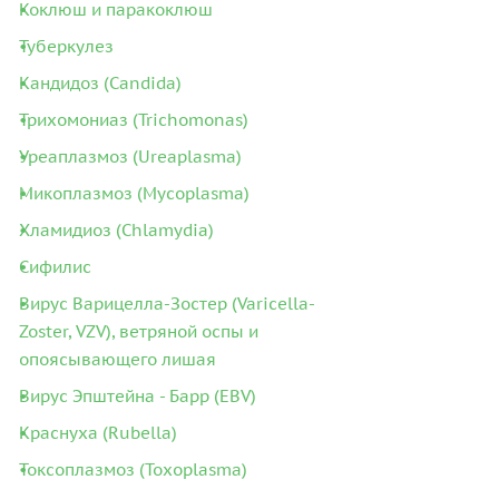
Коклюш и паракоклюш
Туберкулез
Кандидоз (Candida)
Трихомониаз (Trichomonas)
Уреаплазмоз (Ureaplasma)
Микоплазмоз (Mycoplasma)
Хламидиоз (Chlamydia)
Сифилис
Вирус Варицелла-Зостер (Varicella-
Zoster, VZV), ветряной оспы и
опоясывающего лишая
Вирус Эпштейна - Барр (EBV)
Краснуха (Rubella)
Токсоплазмоз (Toxoplasma)