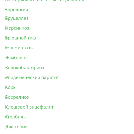
Серология
Бруцеллез
Иерсиниоз
Брюшной тиф
Гельминтозы
Лямблиоз
Хеликобактериоз
Эпидемический паротит
Корь
Боррелиоз
Клещевой энцефалит
Столбняк
Дифтерия