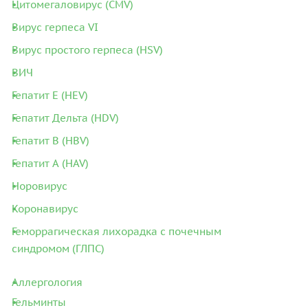
Цитомегаловирус (CMV)
Вирус герпеса VI
Вирус простого герпеса (HSV)
ВИЧ
Гепатит E (HEV)
Гепатит Дельта (HDV)
Гепатит В (HBV)
Гепатит А (HAV)
Норовирус
Коронавирус
Геморрагическая лихорадка с почечным
синдромом (ГЛПС)
Аллергология
Гельминты