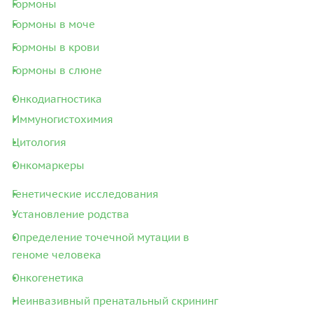
Гормоны
Гормоны в моче
Гормоны в крови
Гормоны в слюне
Онкодиагностика
Иммуногистохимия
Цитология
Онкомаркеры
Генетические исследования
Установление родства
Определение точечной мутации в
геноме человека
Онкогенетика
Неинвазивный пренатальный скрининг