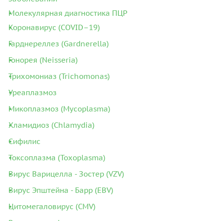
Молекулярная диагностика ПЦР
Коронавирус (COVID–19)
Гарднереллез (Gardnerella)
Гонорея (Neisseria)
Трихомониаз (Trichomonas)
Уреаплазмоз
Микоплазмоз (Mycoplasma)
Хламидиоз (Chlamydia)
Сифилис
Токсоплазма (Toxoplasma)
Вирус Варицелла - Зостер (VZV)
Вирус Эпштейна - Барр (EBV)
Цитомегаловирус (CMV)