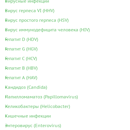
Вирусные инфекции
Вирус герпеса VI (HHV)
Вирус простого герпеса (HSV)
Вирус иммунодефицита человека (HIV)
Гепатит D (HDV)
Гепатит G (HGV)
Гепатит С (HCV)
Гепатит В (HBV)
Гепатит А (HAV)
Кандидоз (Candida)
Папилломаматоз (Papillomavirus)
Хеликобактеры (Helicobacter)
Кишечные инфекции
Энтеровирус (Enterovirus)