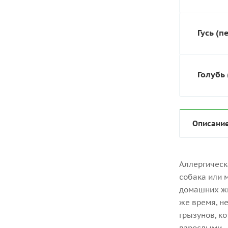
Гусь (п
Голубь 
Описани
Аллергическ
собака или 
домашних жи
же время, н
грызунов, к
взрослыми.