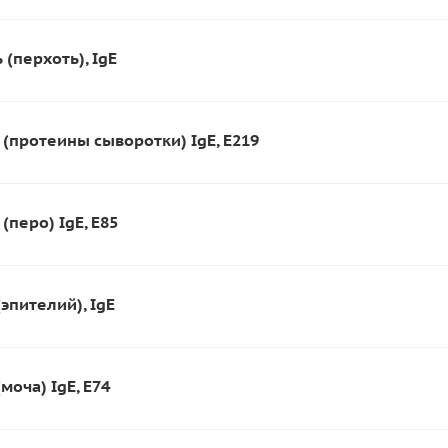
(перхоть), IgE
 (протеины сыворотки) IgE, E219
(перо) IgE, E85
эпителий), IgE
моча) IgE, E74