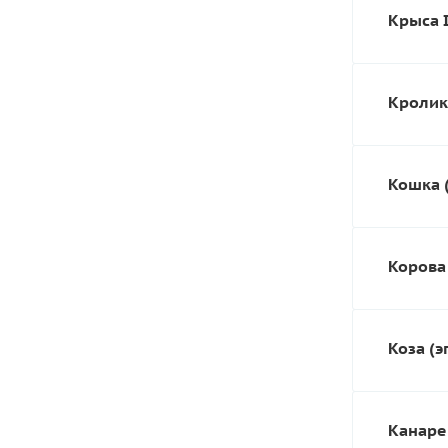
Крыса I
Кролик 
Кошка (
Корова 
Коза (э
Канарей