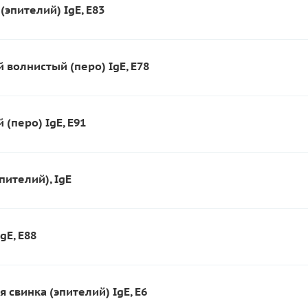
(эпителий) IgE, E83
 волнистый (перо) IgE, E78
 (перо) IgE, E91
пителий), IgE
gE, E88
 свинка (эпителий) IgE, E6