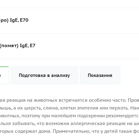
еро) IgE, E70
(помет) IgE, E7
е
Подготовка в анализу
Показания
ая реакция на животных встречается особенно часто. Пр
мышь, а их шерсть, слюна, клетки эпителия или перхоть. Н
вотных, поэтому при малейшем подозрении рекомендуется 
ельзя забывать, что возможна аллергическая реакция на ш
оторых содержат дома. Примечательно, что у детей такая 