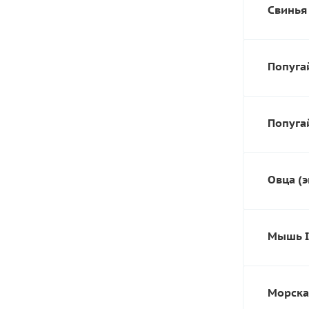
Свинья 
Попугай
Попугай
Овца (э
Мышь I
Морская