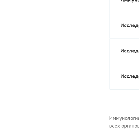
Исслед
Исслед
Исслед
Иммунология
всех органо