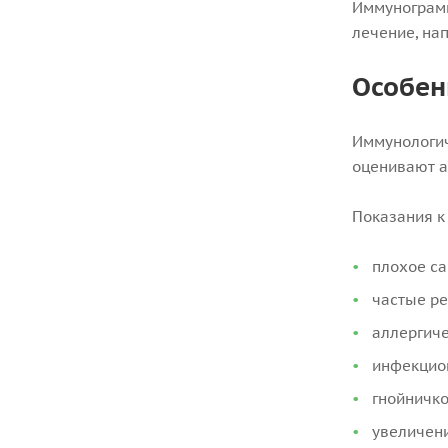
Иммунограмм
лечение, на
Особен
Иммунологич
оценивают а
Показания к
плохое са
частые р
аллергиче
инфекцион
гнойничко
увеличен