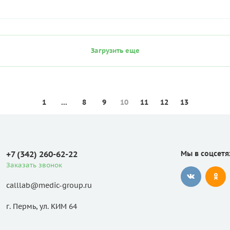
Загрузить еще
1
...
8
9
10
11
12
13
+7 (342) 260-62-22
Мы в соцсетя
Заказать звонок
calllab@medic-group.ru
г. Пермь, ул. КИМ 64