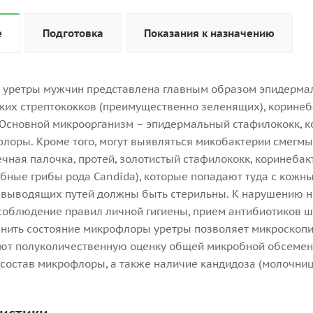
е
Подготовка
Показания к назначению
уретры мужчин представлена главным образом эпидерма
ких стрептококков (преимущественно зеленящих), коринеб
 Основной микроорганизм – эпидермальный стафилококк, 
флоры. Кроме того, могут выявляться микобактерии смегмы
чная палочка, протей, золотистый стафилококк, коринебак
ные грибы рода Candida), которые попадают туда с кожны
выводящих путей должны быть стерильны. К нарушению н
соблюдение правил личной гигиены, прием антибиотиков ш
нить состояние микрофлоры уретры позволяет микроскопич
т полуколичественную оценку общей микробной обсемене
состав микрофлоры, а также наличие кандидоза (молочниц