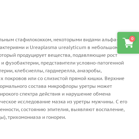
0
льным стафилококком, некоторыми видами альфа-
актериями и Ureaplasma urealyticum в небольшом
который продуцирует вещества, подавляющие рост
 и фузобактерии, представители условно-патогенной
терии, клебсиеллы, гарднерелла, анаэробы,
х покровов или со слизистой прямой кишки. Верхние
ормального состава микрофлоры уретры может
ирокого спектра действия и нарушение обмена
еское исследование мазка из уретры мужчины. С его
нности, состоянию эпителия, выявляют воспаление,
ы), трихомониаза и гонореи.