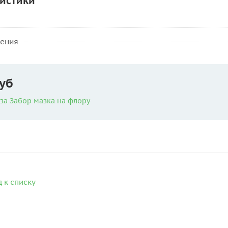
истики
нения
уб
за Забор мазка на флору
 к списку