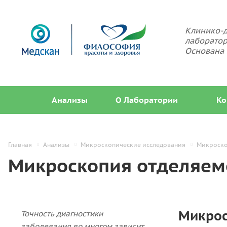
Клинико-д
лаборатор
Основана 
Анализы
О Лаборатории
Ко
Главная
Анализы
Микроскопические исследования
Микроско
Микроскопия отделяемо
Микрос
Точность диагностики
заболевания во многом зависит