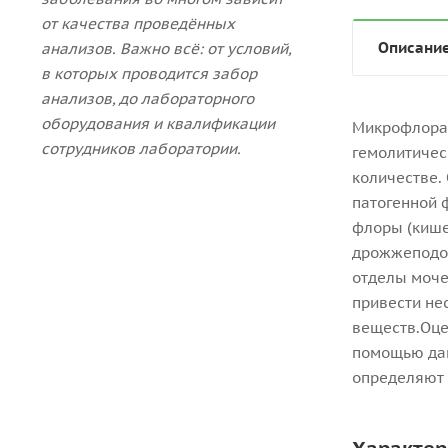
от качества проведённых
Описани
анализов. Важно всё: от условий,
в которых проводится забор
анализов, до лабораторного
оборудования и квалификации
Микрофлора 
сотрудников лаборатории.
гемолитичес
количестве.
патогенной 
флоры (кише
дрожжеподоб
отделы моче
привести не
веществ.Оце
помощью даю
определяют 