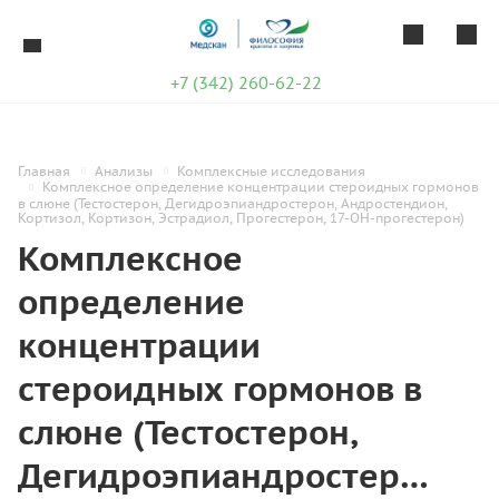
+7 (342) 260-62-22
Главная
Анализы
Комплексные исследования
Комплексное определение концентрации стероидных гормонов
в слюне (Тестостерон, Дегидроэпиандростерон, Андростендион,
Кортизол, Кортизон, Эстрадиол, Прогестерон, 17-ОН-прогестерон)
Комплексное
определение
концентрации
стероидных гормонов в
слюне (Тестостерон,
Дегидроэпиандростерон,