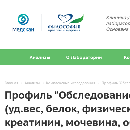
Клинико-д
лаборатор
Основана 
Анализы
О Лаборатории
Ко
Главная
Анализы
Комплексные исследования
Профиль "Обслед
Профиль "Обследование
(уд.вес, белок, физичес
креатинин, мочевина, 