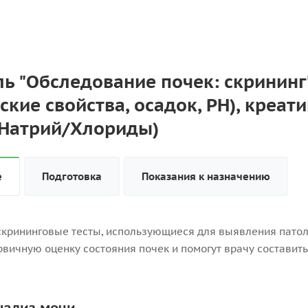
ь "Обследование почек: скрининг" 
ские свойства, осадок, PH), креат
Натрий/Хлориды)
е
Подготовка
Показания к назначению
крининговые тесты, использующиеся для выявления патол
рвичную оценку состояния почек и помогут врачу состави