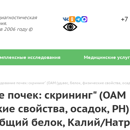
иагностическая
+7
ия.
в 2006 году ©
мплексные исследования
Медицинские услуг
ование почек: скрининг" (ОАМ (уд.вес, белок, физические свойства, ос
 почек: скрининг" (ОАМ
кие свойства, осадок, PH)
общий белок, Калий/Нат