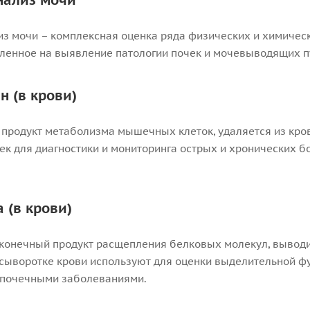
нализ мочи
з мочи – комплексная оценка ряда физических и химическ
еленное на выявление патологии почек и мочевыводящих п
н (в крови)
 продукт метаболизма мышечных клеток, удаляется из кров
ек для диагностики и мониторинга острых и хронических б
 (в крови)
конечный продукт расщепления белковых молекул, выводи
сыворотке крови используют для оценки выделительной фу
 почечными заболеваниями.