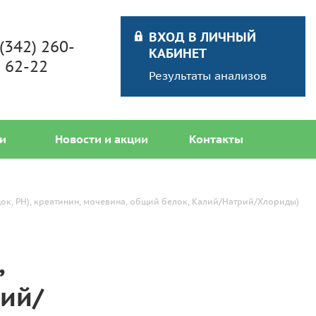
ВХОД В ЛИЧНЫЙ
 (342) 260-
КАБИНЕТ
62-22
Результаты анализов
и
Новости и акции
Контакты
адок, PH), креатинин, мочевина, общий белок, Калий/Натрий/Хлориды)
,
рий/