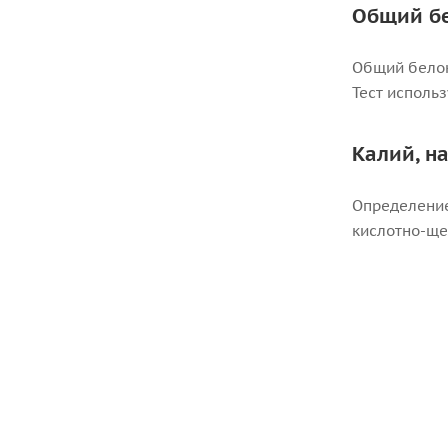
Общий бе
Общий белок
Тест исполь
Калий, н
Определение
кислотно-ще