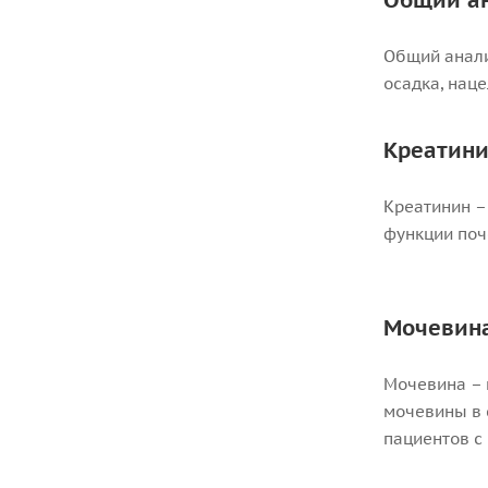
Общий а
Общий анали
осадка, нац
Креатини
Креатинин –
функции поч
Мочевина
Мочевина – 
мочевины в 
пациентов с