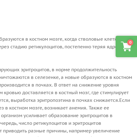
бразуются в костном мозге, когда стволовые клетки
0
рез стадию ретикулоцитов, постепенно теряя ядро и
ирующих эритроцитов, в норме продолжительность
уничтожаются в селезенке, а новые образуются в костном
производится в почках. В ответ на снижение уровня
 кровью доставляется в костный мозг, где стимулирует
тся, выработка эритропоэтина в почках снижается.Если
з в костном мозге, возникает анемия. Также ее
а организм усиливает образование эритроцитов в
очередь, число ретикулоцитов и эритроцитов
гут приводить разные причины, например увеличение