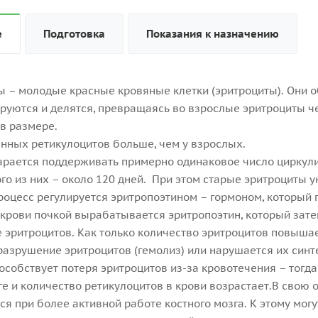
е
Подготовка
Показания к назначению
ы – молодые красные кровяные клетки (эритроциты). Они о
уются и делятся, превращаясь во взрослые эритроциты че
в размере.
нных ретикулоцитов больше, чем у взрослых.
арается поддерживать примерно одинаковое число циркул
го из них – около 120 дней. При этом старые эритроциты 
процесс регулируется эритропоэтином – гормоном, который 
 крови почкой вырабатывается эритропоэтин, который затем
 эритроцитов. Как только количество эритроцитов повышае
разрушение эритроцитов (гемолиз) или нарушается их синте
особствует потеря эритроцитов из-за кровотечения – тогд
ге и количество ретикулоцитов в крови возрастает.В свою 
ся при более активной работе костного мозга. К этому мо