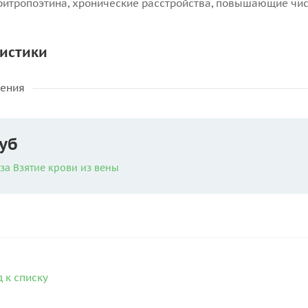
ритропоэтина, хронические расстройства, повышающие числ
истики
нения
уб
за Взятие крови из вены
 к списку