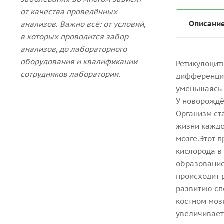
от качества проведённых
Описани
анализов. Важно всё: от условий,
в которых проводится забор
анализов, до лабораторного
оборудования и квалификации
Ретикулоцит
сотрудников лаборатории.
дифференцир
уменьшаясь 
У новорождё
Организм ст
жизни каждо
мозге.Этот 
кислорода в
образование
происходит 
развитию сп
костном моз
увеличивает