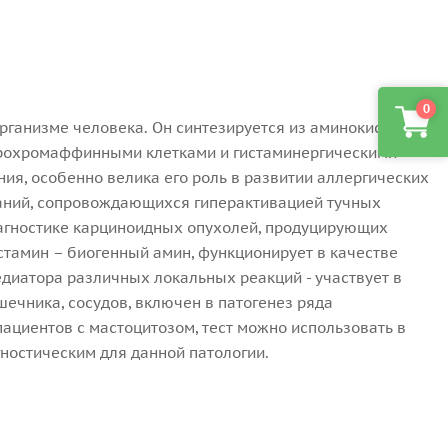
0
рганизме человека. Он синтезируется из аминокислоты
терохромаффинными клетками и гистаминергическими
ия, особенно велика его роль в развитии аллергических
ваний, сопровождающихся гиперактивацией тучных
диагностике карциноидных опухолей, продуцирующих
стамин – биогенный амин, функционирует в качестве
диатора различных локальных реакций - участвует в
шечника, сосудов, включен в патогенез ряда
ациентов с мастоцитозом, тест можно использовать в
гностическим для данной патологии.