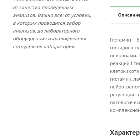
от качества проведённых
Описани
анализов. Важно всё: от условий,
в которых проводится забор
анализов, до лабораторного
оборудования и квалификации
Гистамин – 
сотрудников лаборатории.
гистидина т
нейронами. 
реакций I т
клеток (хот
гистамин, л
нейротрансм
регуляции с
патологичес
комплексной
Характер