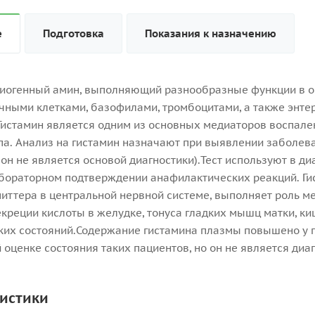
е
Подготовка
Показания к назначению
биогенный амин, выполняющий разнообразные функции в о
учными клетками, базофилами, тромбоцитами, а также эн
Гистамин является одним из основных медиаторов воспален
ипа. Анализ на гистамин назначают при выявлении заболе
я он не является основой диагностики).Тест используют в 
абораторном подтверждении анафилактических реакций. Ги
иттера в центральной нервной системе, выполняет роль ме
екреции кислоты в желудке, тонуса гладких мышц матки, ки
ких состояний.Содержание гистамина плазмы повышено у п
 оценке состояния таких пациентов, но он не является диа
истики