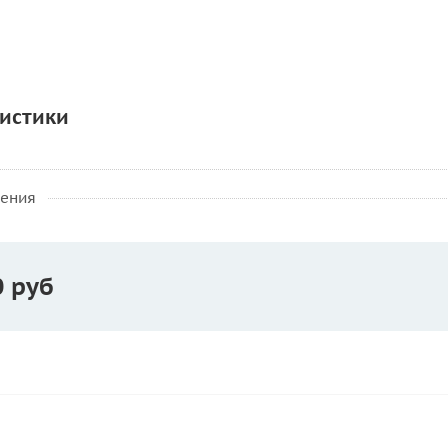
истики
нения
0 руб