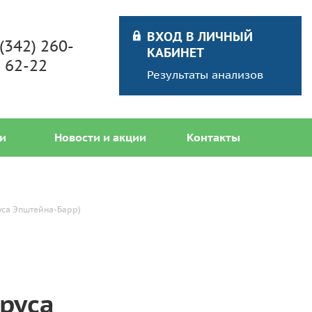
ВХОД В ЛИЧНЫЙ
 (342) 260-
КАБИНЕТ
62-22
Результаты анализов
и
Новости и акции
Контакты
руса Эпштейна-Барр)
руса