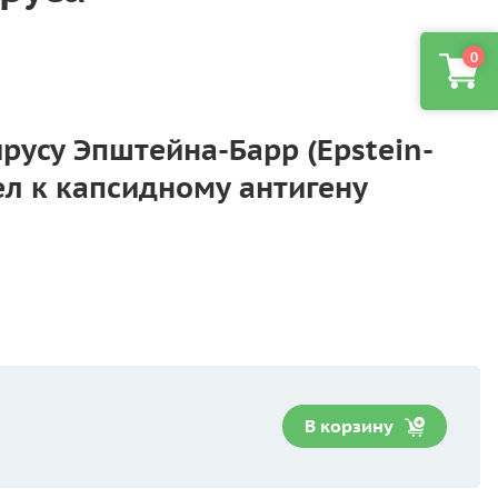
0
ирусу Эпштейна-Барр (Epstein-
ел к капсидному антигену
В корзину