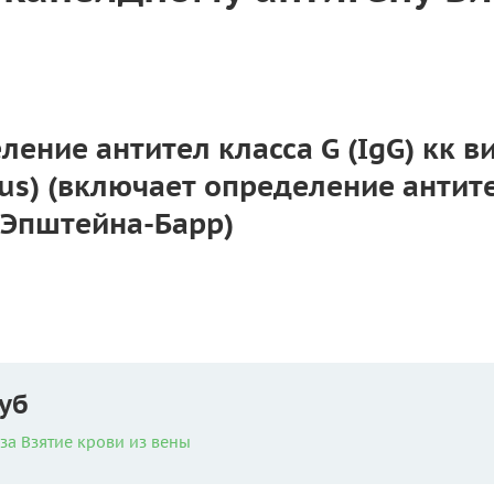
ление антител класса G (IgG) кк в
irus) (включает определение антит
 Эпштейна-Барр)
уб
за Взятие крови из вены