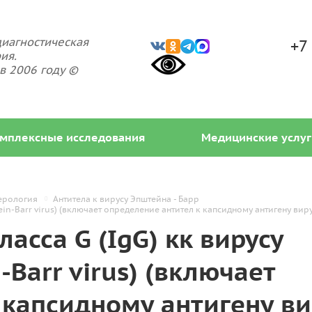
иагностическая
+7
ия.
в 2006 году ©
мплексные исследования
Медицинские услуг
ерология
Антитела к вирусу Эпштейна - Барр
ein-Barr virus) (включает определение антител к капсидному антигену ви
асса G (IgG) кк вирусу
-Barr virus) (включает
 капсидному антигену ви