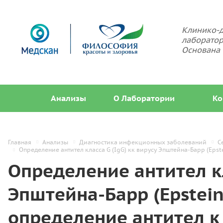
Клинико-д
лаборатор
Основана 
Анализы
О Лаборатории
Ко
Главная
Анализы
Диагностика инфекционных заболеваний
С
Определение антител класса G (IgG) кк вирусу Эпштейна-Барр (Epst
Определение антител кл
Эпштейна-Барр (Epstein
определение антител к