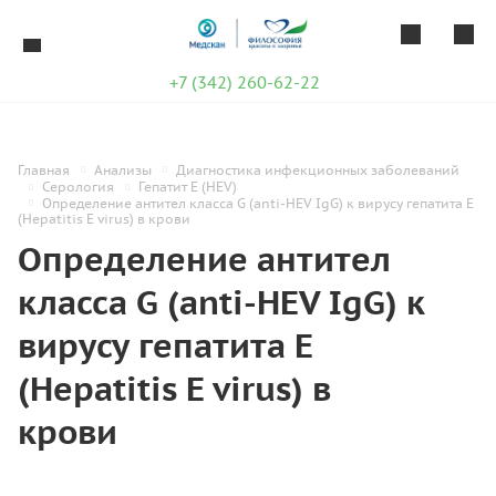
+7 (342) 260-62-22
Главная
Анализы
Диагностика инфекционных заболеваний
Серология
Гепатит E (HEV)
Определение антител класса G (anti-HEV IgG) к вирусу гепатита Е
(Hepatitis E virus) в крови
Определение антител
класса G (anti-HEV IgG) к
вирусу гепатита Е
(Hepatitis E virus) в
крови