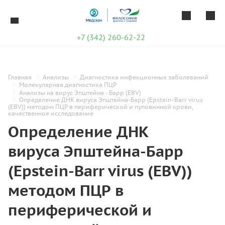
+7 (342) 260-62-22
Главная
Анализы
Диагностика инфекционных заболеваний
Молекулярная диагностика ПЦР
Анализы на вирус Эпштейна - Барр (EBV)
Определение ДНК вируса Эпштейна-Барр (Epstein-Barr virus
(EBV)) методом ПЦР в периферической и пуповинной крови,
качественное исследование
Определение ДНК
вируса Эпштейна-Барр
(Epstein-Barr virus (EBV))
методом ПЦР в
периферической и