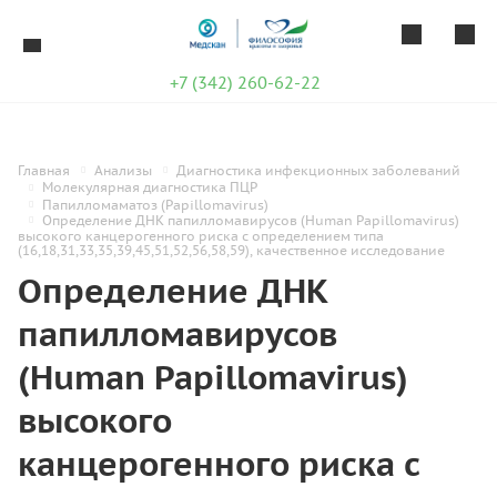
+7 (342) 260-62-22
Главная
Анализы
Диагностика инфекционных заболеваний
Молекулярная диагностика ПЦР
Папилломаматоз (Papillomavirus)
Определение ДНК папилломавирусов (Human Papillomavirus)
высокого канцерогенного риска с определением типа
(16,18,31,33,35,39,45,51,52,56,58,59), качественное исследование
Определение ДНК
папилломавирусов
(Human Papillomavirus)
высокого
канцерогенного риска с