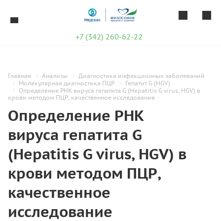
+7 (342) 260-62-22
Главная
Анализы
Диагностика инфекционных заболеваний
Молекулярная диагностика ПЦР
Гепатит G (HGV)
Определение РНК вируса гепатита G (Hepatitis G virus, HGV) в
крови методом ПЦР, качественное исследование
Определение РНК
вируса гепатита G
(Hepatitis G virus, HGV) в
крови методом ПЦР,
качественное
исследование