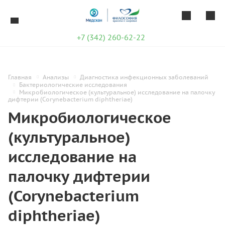
+7 (342) 260-62-22
Главная
Анализы
Диагностика инфекционных заболеваний
Бактериологические исследования
Микробиологическое (культуральное) исследование на палочку
дифтерии (Corynebacterium diphtheriae)
Микробиологическое
(культуральное)
исследование на
палочку дифтерии
(Corynebacterium
diphtheriae)