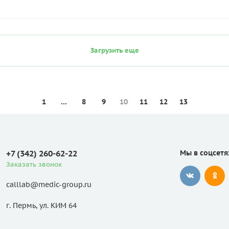
Загрузить еще
1
...
8
9
10
11
12
13
+7 (342) 260-62-22
Мы в соцсетя
Заказать звонок
calllab@medic-group.ru
г. Пермь, ул. КИМ 64