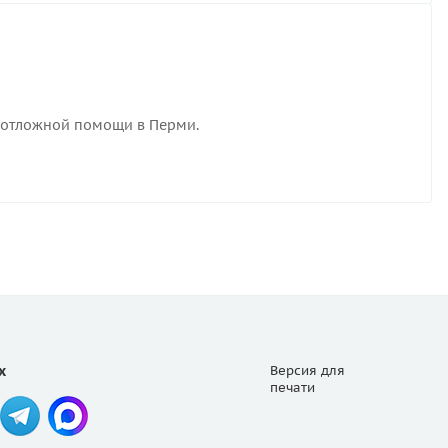
неотложной помощи в Перми.
х
Версия для
печати